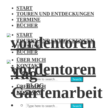
START
TOUREN UND ENTDECKUNGEN
TERMINE
BÜCHER
START
TOUREN UND ENTDECKUNGEN
TERMINE
BÜCHER
ÜBER MICH
KONTAKT
Tag -
Search
BLOG
Gartenarbeit
ÜBER MICH
Menu
KONTAKT
Search