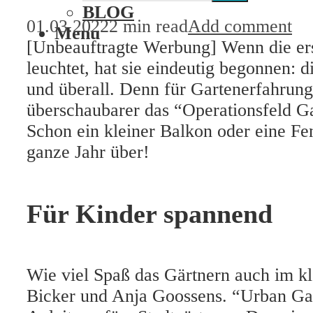
BLOG
01.03.2022
2 min read
Add comment
Menu
[Unbeauftragte Werbung] Wenn die ers
leuchtet, hat sie eindeutig begonnen: 
und überall. Denn für Gartenerfahrung
überschaubarer das “Operationsfeld Ga
Schon ein kleiner Balkon oder eine F
ganze Jahr über!
Für Kinder spannend
Wie viel Spaß das Gärtnern auch im k
Bicker und Anja Goossens. “Urban Gar