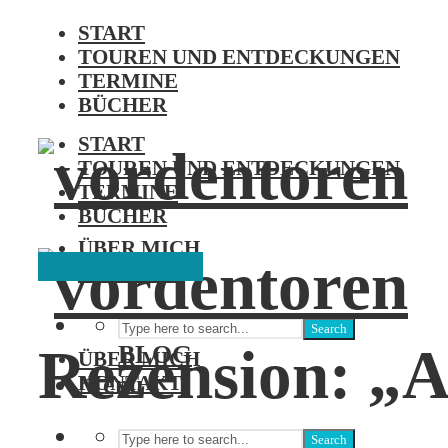
START
TOUREN UND ENTDECKUNGEN
TERMINE
BÜCHER
START
TOUREN UND ENTDECKUNGEN
TERMINE
BÜCHER
ÜBER MICH
Naturerlebnisse
KONTAKT
Search
Rezension: „A
BLOG
ÜBER MICH
Menu
KONTAKT
Search