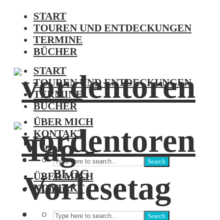
START
TOUREN UND ENTDECKUNGEN
TERMINE
BÜCHER
START
TOUREN UND ENTDECKUNGEN
TERMINE
BÜCHER
ÜBER MICH
KONTAKT
Tag -
Search
BLOG
Vorlesetag
ÜBER MICH
Menu
KONTAKT
Search