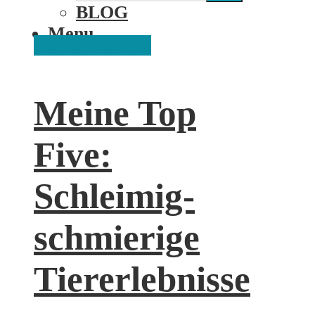
BLOG
Menu
Meine Top Five
Meine Top
Five:
Schleimig-
schmierige
Tiererlebnisse