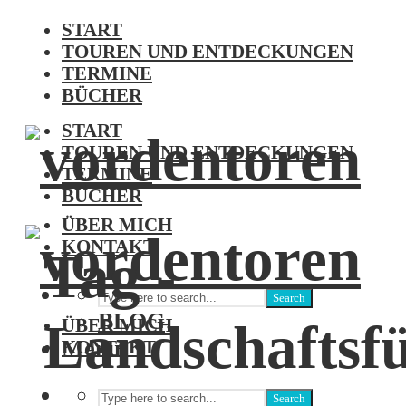
START
TOUREN UND ENTDECKUNGEN
TERMINE
BÜCHER
START
TOUREN UND ENTDECKUNGEN
TERMINE
BÜCHER
ÜBER MICH
KONTAKT
Tag -
Search
BLOG
Landschaftsf
ÜBER MICH
Menu
KONTAKT
Search