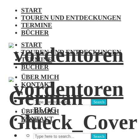
START
TOUREN UND ENTDECKUNGEN
TERMINE
BÜCHER
START
TOUREN UND ENTDECKUNGEN
TERMINE
BÜCHER
ÜBER MICH
KONTAKT
German
Search
BLOG
ÜBER MICH
Glueck_Cover
Menu
KONTAKT
Search