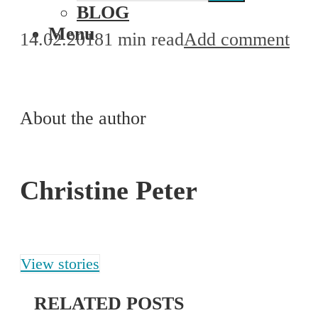
BLOG
Menu
14.02.2018
1 min read
Add comment
About the author
Christine Peter
View stories
RELATED POSTS