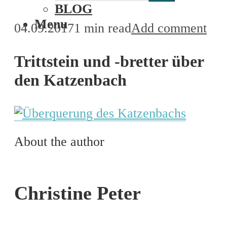
BLOG
Menu
04.09.2017
1 min read
Add comment
Trittstein und -bretter über
den Katzenbach
About the author
Christine Peter