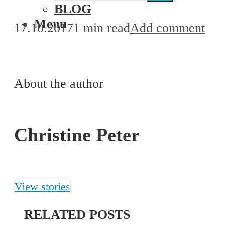
BLOG
Menu
17.10.2017
1 min read
Add comment
About the author
Christine Peter
View stories
RELATED POSTS